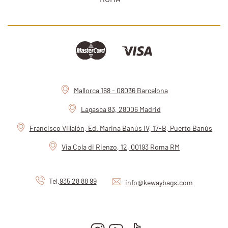
1
Elije
Alma
como método de pago.
2
Déjate guiar y valida tu pago en
2 minutos
.
Mantén el control
adelantando o retrasando los
3
plazos a su propio ritmo.
2x
3x
4x
Mallorca 168 - 08036 Barcelona
Lagasca 83, 28006 Madrid
Francisco Villalón, Ed. Marina Banús IV, 17-B, Puerto Banús
Via Cola di Rienzo, 12, 00193 Roma RM
Tel.
935 28 88 99
info@kewaybags.com