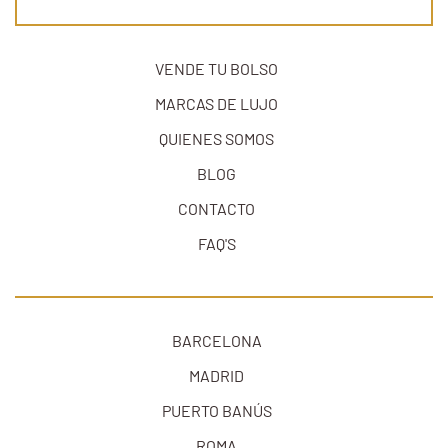
VENDE TU BOLSO
MARCAS DE LUJO
QUIENES SOMOS
BLOG
CONTACTO
FAQ'S
BARCELONA
MADRID
Pagar a plazos con tarjeta
PUERTO BANÚS
bancaria con Alma
ROMA