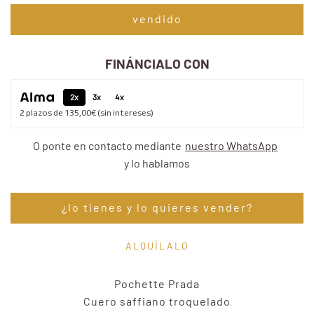
vendido
FINÁNCIALO CON
2x
3x
4x
2
plazos de
135,00€
(sin intereses)
O ponte en contacto mediante
nuestro WhatsApp
y lo hablamos
¿lo tienes y lo quieres vender?
ALQUÍLALO
Pochette Prada
Cuero saffiano troquelado